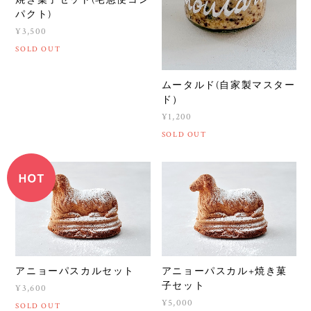
焼き菓子セット(宅急便コン
パクト)
¥3,500
SOLD OUT
ムータルド(自家製マスター
ド）
¥1,200
SOLD OUT
アニョーパスカルセット
アニョーパスカル+焼き菓
子セット
¥3,600
¥5,000
SOLD OUT